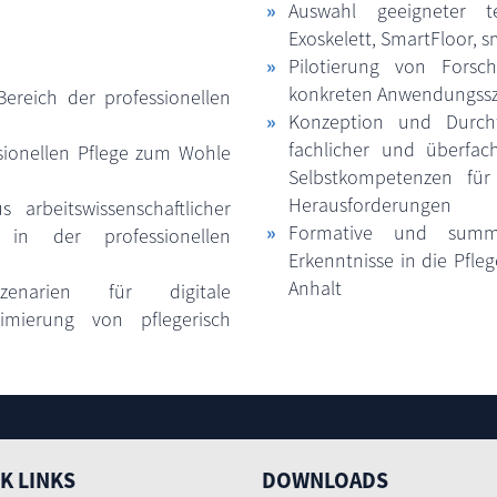
Auswahl geeigneter te
Exoskelett, SmartFloor, s
Pilotierung von Forsc
konkreten Anwendungssz
ereich der professionellen
Konzeption und Durch
fachlicher und überfac
sionellen Pflege zum Wohle
Selbstkompetenzen für
Herausforderungen
arbeitswissenschaftlicher
Formative und summa
 in der professionellen
Erkenntnisse in die Pfle
Anhalt
zenarien für digitale
timierung von pflegerisch
K LINKS
DOWNLOADS