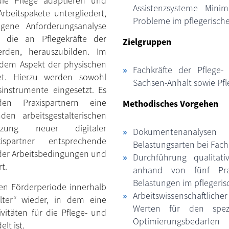
die Pflege adaptieren und
Assistenzsysteme Minimi
rbeitspakete untergliedert,
Probleme im pflegerische
ogene Anforderungsanalyse
, die an Pflegekräfte der
Zielgruppen
werden, herauszubilden. Im
r dem Aspekt der physischen
Fachkräfte der Pflege-
et. Hierzu werden sowohl
Sachsen-Anhalt sowie Pfl
sinstrumente eingesetzt. Es
en Praxispartnern eine
Methodisches Vorgehen
en arbeitsgestalterischen
tzung neuer digitaler
Dokumentenanalysen
spartner entsprechende
Belastungsarten bei Fachk
der Arbeitsbedingungen und
Durchführung qualitat
t.
anhand von fünf Prax
Belastungen im pflegeris
iten Förderperiode innerhalb
Arbeitswissenschaftlicher
lter“ wieder, in dem eine
Werten für den spez
ivitäten für die Pflege- und
Optimierungsbedarfen
lt ist.