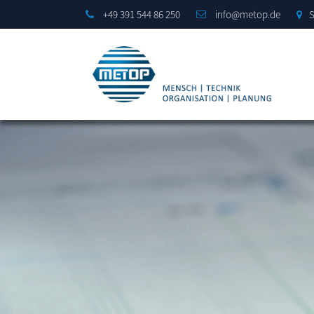
+49 391 544 86 250
info@metop.de
S