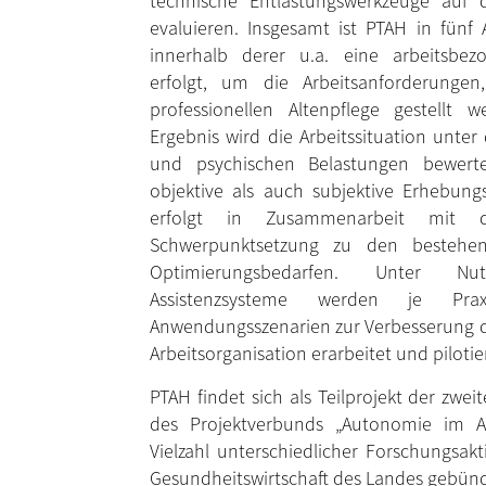
technische Entlastungswerkzeuge auf 
evaluieren. Insgesamt ist PTAH in fünf A
innerhalb derer u.a. eine arbeitsbez
erfolgt, um die Arbeitsanforderungen
professionellen Altenpflege gestellt 
Ergebnis wird die Arbeitssituation unte
und psychischen Belastungen bewert
objektive als auch subjektive Erhebung
erfolgt in Zusammenarbeit mit d
Schwerpunktsetzung zu den bestehend
Optimierungsbedarfen. Unter Nu
Assistenzsysteme werden je Praxi
Anwendungsszenarien zur Verbesserung 
Arbeitsorganisation erarbeitet und pilotier
PTAH findet sich als Teilprojekt der zwe
des Projektverbunds „Autonomie im A
Vielzahl unterschiedlicher Forschungsakt
Gesundheitswirtschaft des Landes gebünde